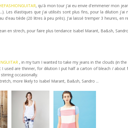
HEFASHIONGUITAR
, qu'à mon tour j'ai eu envie d'emmener mon jea
). Les élastiques que j'ai utilisés sont plus fins, pour la dilution j'ai
au d'eau tiède (20 litres à peu près). J'ai laissé tremper 3 heures, e
jean en strech, pour faire plus tendance Isabel Marant, Ba&sh, Sandro 
ONGUITAR
, in my turn I wanted to take my jeans in the clouds (in th
 I used are thinner, for dilution I put half a carton of bleach / about 
 stirring occasionally.
stretch, more likely to Isabel Marant, Ba&sh, Sandro ...