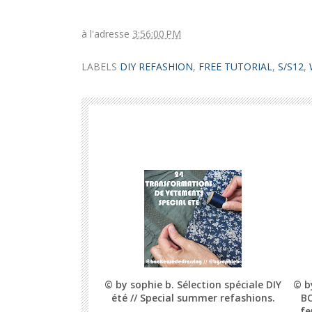
à l'adresse
3:56:00 PM
LABELS
DIY REFASHION
,
FREE TUTORIAL
,
S/S12
,
© by sophie b. Sélection spéciale DIY
© b
été // Special summer refashions.
BO
fe