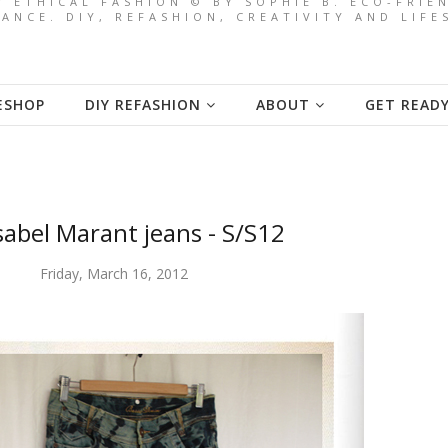
/ ETHICAL FASHION © BY SOPHIE B. ECO-FRI
ANCE. DIY, REFASHION, CREATIVITY AND LIF
ESHOP
DIY REFASHION
ABOUT
GET READ
sabel Marant jeans - S/S12
Friday, March 16, 2012