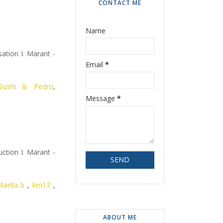
CONTACT ME
Name
sation I. Marant -
Email
*
Sushi & Pedro
,
Message
*
ction I. Marant -
aella b
,
km17
,
ABOUT ME