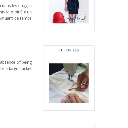
n dans les nuages
 mis la moitié d'un
n remuant de temps
...
TUTORIELS
e absence of being
for a large bucket