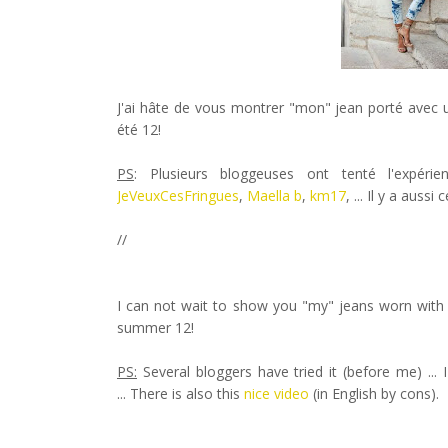
J'ai hâte de vous montrer "mon" jean porté avec un 
été 12!
PS
: Plusieurs bloggeuses ont tenté l'expérie
JeVeuxCesFringues
,
Maella b
,
km17
, ... Il y a aussi
//
I can not wait to show you "my" jeans worn with a
summer 12!
PS:
Several bloggers have tried it (before me) ...
... There is also this
nice video
(in English by cons).