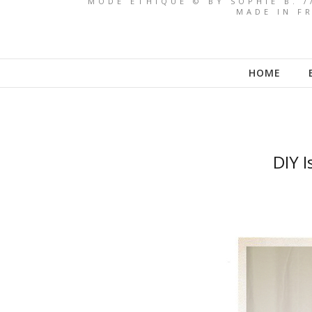
MODE ETHIQUE © BY SOPHIE B. /
MADE IN FR
HOME
DIY I