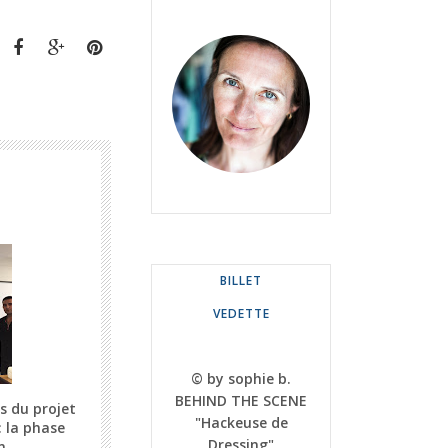
BILLET
VEDETTE
© by sophie b.
BEHIND THE SCENE
s du projet
"Hackeuse de
 la phase
Dressing"
n.