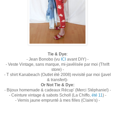
Tie & Dye
:
- Jean Bonobo (vu
ICI
avant DIY) -
- Veste Vintage, sans marque, mi-javélisée par moi (Thrift
store) -
- T shirt Kanabeach (Outlet été 2008) revisité par moi (javel
& transfert)-
Or Not Tie & Dye:
- Bijoux homemade & cadeaux Récup' (Merci Stéphanie!) -
- Ceinture vintage & sabots Scholl (La Chiffo,
été 11
) -
- Vernis jaune emprunté à mes filles (Claire's) -