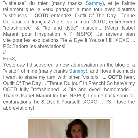
"visiteuse" du mien (many thanks
Sammy
), et je l'aime
tellement que je veux partager à mon tour avec d'autres
"visiteuses"...
OOTD
entendez, Outfit Of The Day... Tenue
Du Jour en français! Alors, voici mon OOTD, entièrement
"refashionée" & "tie and dyée" maison... (Merci Isabel
Marant pour l'inspiration // l' INSPO)! Je reviens bien
vite pour les explications Tie & Dye It Yourself !!!! XOXO ...
PS: J'adore les abréviations!
//
Hi
<3
,
Yesterday
I discovered
a
new abbreviation
on
the blog of a
"
visitor
"
of mine
(
many thanks
Sammy
)
,
and I
love it so much
I want to share
my turn
with other
"
visitors
"
...
OOTD
hear
,
Outfit
Of The
Day ...
"Tenue Du jour" in French
!
So here's my
OOTD
fully
"
refashioned
"
&
"tie and
dyed
"
homemade
...
Thanks
lsabel
Marant for the
INSPO)!
I come back
soon
for
explanations
Tie &
Dye
It Yourself
!
!
XOXO ... PS: I love the
abbreviations!