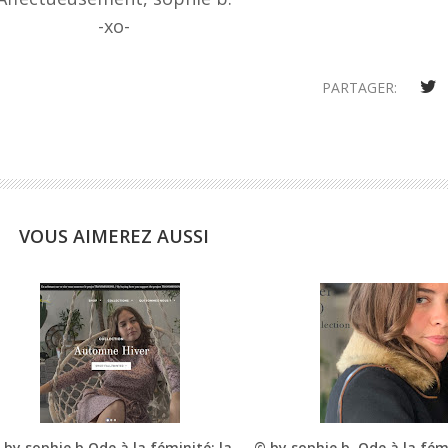
-xo-
PARTAGER:
VOUS AIMEREZ AUSSI
 by sophie b.Ode à la féminité: la
© by sophie b. Ode à la fém