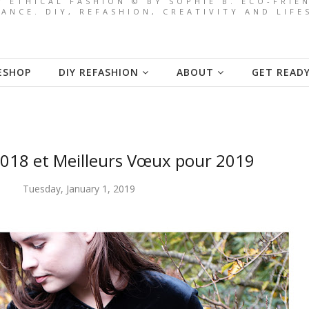
/ ETHICAL FASHION © BY SOPHIE B. ECO-FRI
ANCE. DIY, REFASHION, CREATIVITY AND LIF
ESHOP
DIY REFASHION
ABOUT
GET READ
2018 et Meilleurs Vœux pour 2019
Tuesday, January 1, 2019